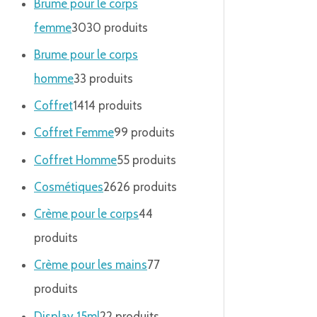
Brume pour le corps
femme
30
30 produits
Brume pour le corps
homme
3
3 produits
Coffret
14
14 produits
Coffret Femme
9
9 produits
Coffret Homme
5
5 produits
Cosmétiques
26
26 produits
Crème pour le corps
4
4
produits
Crème pour les mains
7
7
produits
Display 15ml
2
2 produits