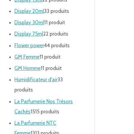
Display 20ml
3
3 produits
Display 30ml
1
1 produit
Display 75ml
2
2 produits
Flower power
4
4 produits
GM Femme
1
1 produit
GM Homme
1
1 produit
Humidificateur d'air
3
3
produits
La Parfumerie Nos Trésors
Cachés
15
15 produits
La Parfumerie NTC
Femme
13
13 produits