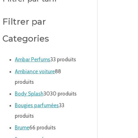
Filtrer par
Categories
Ambar Perfums
3
3 produits
Ambiance voiture
8
8
produits
Body Splash
30
30 produits
Bougies parfumées
3
3
produits
Brume
6
6 produits