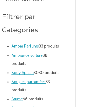
Filtrer par
Categories
Ambar Perfums
3
3 produits
Ambiance voiture
8
8
produits
Body Splash
30
30 produits
Bougies parfumées
3
3
produits
Brume
6
6 produits