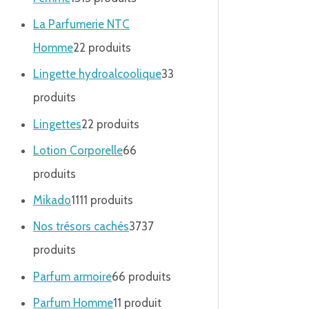
La Parfumerie NTC
Homme
2
2 produits
Lingette hydroalcoolique
3
3
produits
Lingettes
2
2 produits
Lotion Corporelle
6
6
produits
Mikado
11
11 produits
Nos trésors cachés
37
37
produits
Parfum armoire
6
6 produits
Parfum Homme
1
1 produit