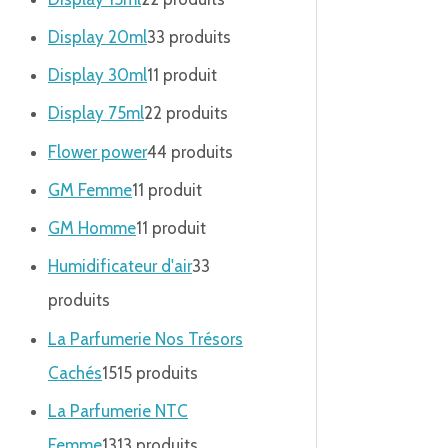
Display 20ml
3
3 produits
Display 30ml
1
1 produit
Display 75ml
2
2 produits
Flower power
4
4 produits
GM Femme
1
1 produit
GM Homme
1
1 produit
Humidificateur d'air
3
3
produits
La Parfumerie Nos Trésors
Cachés
15
15 produits
La Parfumerie NTC
Femme
13
13 produits