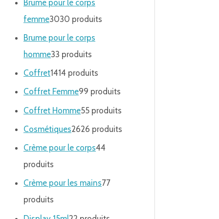
Brume pour le corps
femme
30
30 produits
Brume pour le corps
homme
3
3 produits
Coffret
14
14 produits
Coffret Femme
9
9 produits
Coffret Homme
5
5 produits
Cosmétiques
26
26 produits
Crème pour le corps
4
4
produits
Crème pour les mains
7
7
produits
Display 15ml
2
2 produits